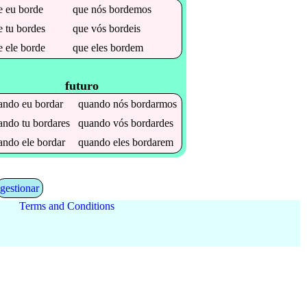
e
eu
borde
que
nós
bordemos
e
tu
bordes
que
vós
bordeis
e
ele
borde
que
eles
bordem
futuro
ando
eu
bordar
quando
nós
bordarmos
ando
tu
bordares
quando
vós
bordardes
ando
ele
bordar
quando
eles
bordarem
gestionar
Terms and Conditions