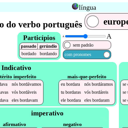
língua
europ
o do verbo português
A
Particípios
A
sem padrão
passado
gerúndio
bordado
bordando
com pronomes
Indicativo
térito imperfeito
mais-que-perfeito
dava
nós
bordávamos
eu
bordara
nós
bordáramos
se
davas
vós
bordáveis
tu
bordaras
vós
bordáreis
se
dava
eles
bordavam
ele
bordara
eles
bordaram
se
imperativo
afirmativo
negativo