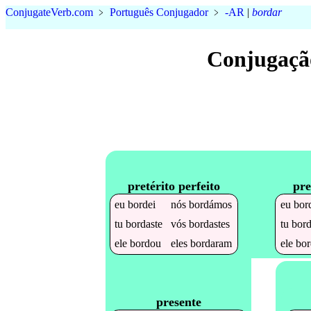
Conjugate
Verb
.
com
﹥
Português Conjugador
﹥
-AR
|
bordar
Conjugaçã
pretérito perfeito
pre
eu
bordei
nós
bordámos
eu
bor
tu
bordaste
vós
bordastes
tu
bor
ele
bordou
eles
bordaram
ele
bor
presente