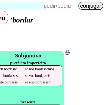
eu
'
bordar
'
Subjuntivo
pretérito imperfeito
eu
bordasse
se
nós
bordássemos
tu
bordasses
se
vós
bordásseis
ele
bordasse
se
eles
bordassem
presente