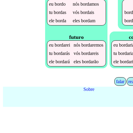
eu
bordo
nós
bordamos
bord
tu
bordas
vós
bordais
bord
ele
borda
eles
bordam
futuro
c
eu
bordarei
nós
bordaremos
eu
bordari
tu
bordarás
vós
bordareis
tu
bordari
ele
bordará
eles
bordarão
ele
bordar
falar
re
Sobre