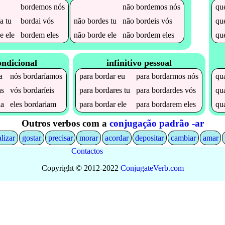
bordemos
nós
não
bordemos
nós
qu
a
tu
bordai
vós
não
bordes
tu
não
bordeis
vós
qu
e
ele
bordem
eles
não
borde
ele
não
bordem
eles
qu
ondicional
infinitivo pessoal
a
nós
bordaríamos
para
bordar
eu
para
bordarmos
nós
qu
as
vós
bordaríeis
para
bordares
tu
para
bordardes
vós
qu
ia
eles
bordariam
para
bordar
ele
para
bordarem
eles
qu
Outros verbos com a
conjugação padrão -ar
alizar
gostar
precisar
morar
acordar
depositar
cambiar
amar
Contactos
Copyright © 2012-2022
Conjugate
Verb
.
com