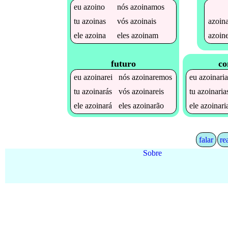
eu
azoino
nós
azoinamos
azoin
tu
azoinas
vós
azoinais
azoin
ele
azoina
eles
azoinam
futuro
co
eu
azoinarei
nós
azoinaremos
eu
azoinari
tu
azoinarás
vós
azoinareis
tu
azoinaria
ele
azoinará
eles
azoinarão
ele
azoinari
falar
re
Sobre