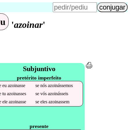
eu
'
azoinar
'
Subjuntivo
pretérito imperfeito
e
eu
azoinasse
se
nós
azoinássemos
e
tu
azoinasses
se
vós
azoinásseis
e
ele
azoinasse
se
eles
azoinassem
presente