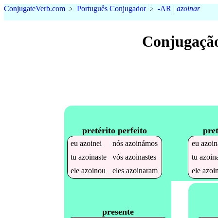
Conjugate
Verb
.
com
﹥
Português Conjugador
﹥
-AR
|
azoinar
Conjugação
pretérito perfeito
pret
eu
azoinei
nós
azoinámos
eu
azoin
tu
azoinaste
vós
azoinastes
tu
azoin
ele
azoinou
eles
azoinaram
ele
azoi
presente