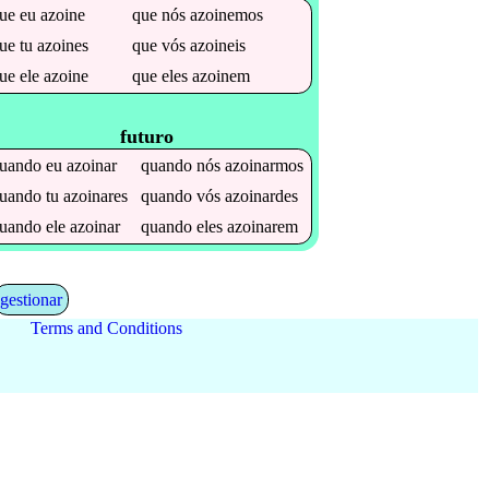
que
eu
azoine
que
nós
azoinemos
que
tu
azoines
que
vós
azoineis
que
ele
azoine
que
eles
azoinem
futuro
uando
eu
azoinar
quando
nós
azoinarmos
uando
tu
azoinares
quando
vós
azoinardes
uando
ele
azoinar
quando
eles
azoinarem
gestionar
Terms and Conditions