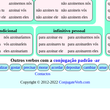
azoinemos
nós
não
azoinemos
nós
a
tu
azoinai
vós
não
azoines
tu
não
azoineis
vós
e
ele
azoinem
eles
não
azoine
ele
não
azoinem
eles
ndicional
infinitivo pessoal
a
nós
azoinaríamos
para
azoinar
eu
para
azoinarmos
nós
q
s
vós
azoinaríeis
para
azoinares
tu
para
azoinardes
vós
q
a
eles
azoinariam
para
azoinar
ele
para
azoinarem
eles
q
Outros verbos com a
conjugação padrão -ar
alizar
gostar
precisar
morar
acordar
depositar
cambiar
amar
Contactos
Copyright © 2012-2022
Conjugate
Verb
.
com