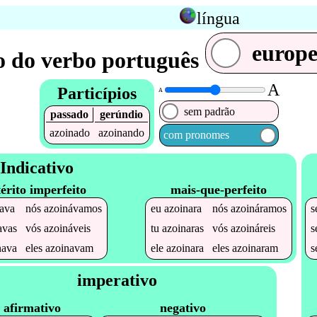
língua
europ
 do verbo português
A
Particípios
A
sem padrão
passado
gerúndio
azoinado
azoinando
com pronomes
Indicativo
érito imperfeito
mais-que-perfeito
ava
nós
azoinávamos
eu
azoinara
nós
azoináramos
s
avas
vós
azoináveis
tu
azoinaras
vós
azoináreis
s
nava
eles
azoinavam
ele
azoinara
eles
azoinaram
s
imperativo
afirmativo
negativo