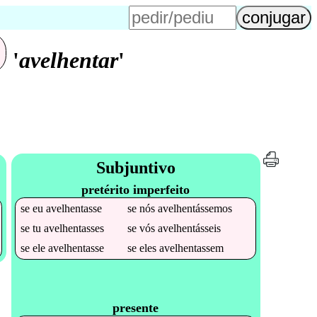
'
avelhentar
'
Subjuntivo
pretérito imperfeito
se
eu
avelhentasse
se
nós
avelhentássemos
se
tu
avelhentasses
se
vós
avelhentásseis
se
ele
avelhentasse
se
eles
avelhentassem
presente