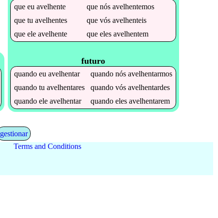
que
eu
avelhente
que
nós
avelhentemos
que
tu
avelhentes
que
vós
avelhenteis
que
ele
avelhente
que
eles
avelhentem
futuro
quando
eu
avelhentar
quando
nós
avelhentarmos
quando
tu
avelhentares
quando
vós
avelhentardes
quando
ele
avelhentar
quando
eles
avelhentarem
gestionar
Terms and Conditions