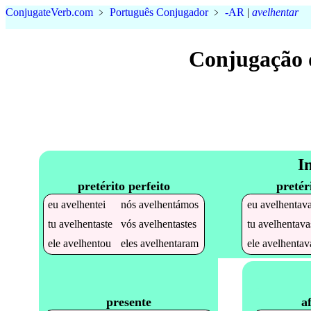
Conjugate
Verb
.
com
﹥
Português Conjugador
﹥
-AR
|
avelhentar
Conjugação 
I
pretérito perfeito
pretér
eu
avelhentei
nós
avelhentámos
eu
avelhentav
tu
avelhentaste
vós
avelhentastes
tu
avelhentava
ele
avelhentou
eles
avelhentaram
ele
avelhentav
a
presente