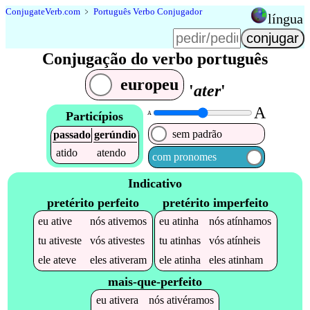
Conjugate
Verb
.
com
﹥
Português Verbo Conjugador
língua
Conjugação do verbo português
europeu
'
ater
'
A
Particípios
A
sem padrão
passado
gerúndio
atido
atendo
com pronomes
Indicativo
pretérito perfeito
pretérito imperfeito
eu
ative
nós
ativemos
eu
atinha
nós
atínhamos
tu
ativeste
vós
ativestes
tu
atinhas
vós
atínheis
ele
ateve
eles
ativeram
ele
atinha
eles
atinham
mais-que-perfeito
eu
ativera
nós
ativéramos