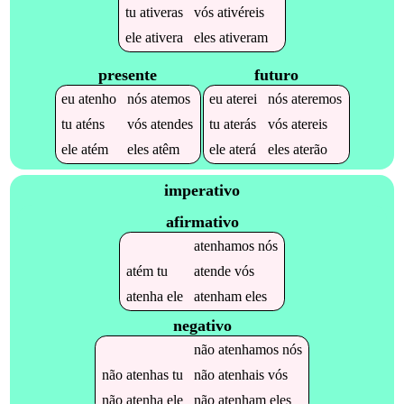
tu
ativeras
vós
ativéreis
ele
ativera
eles
ativeram
presente
futuro
eu
atenho
nós
atemos
eu
aterei
nós
ateremos
tu
aténs
vós
atendes
tu
aterás
vós
atereis
ele
atém
eles
atêm
ele
aterá
eles
aterão
imperativo
afirmativo
atenhamos
nós
atém
tu
atende
vós
atenha
ele
atenham
eles
negativo
não
atenhamos
nós
não
atenhas
tu
não
atenhais
vós
não
atenha
ele
não
atenham
eles