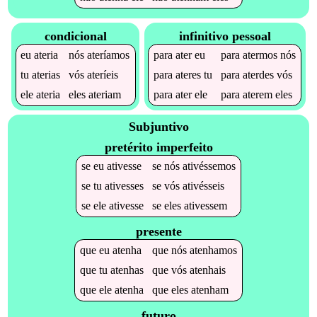
condicional
infinitivo pessoal
eu
ateria
nós
ateríamos
para
ater
eu
para
atermos
nós
tu
aterias
vós
ateríeis
para
ateres
tu
para
aterdes
vós
ele
ateria
eles
ateriam
para
ater
ele
para
aterem
eles
Subjuntivo
pretérito imperfeito
se
eu
ativesse
se
nós
ativéssemos
se
tu
ativesses
se
vós
ativésseis
se
ele
ativesse
se
eles
ativessem
presente
que
eu
atenha
que
nós
atenhamos
que
tu
atenhas
que
vós
atenhais
que
ele
atenha
que
eles
atenham
futuro