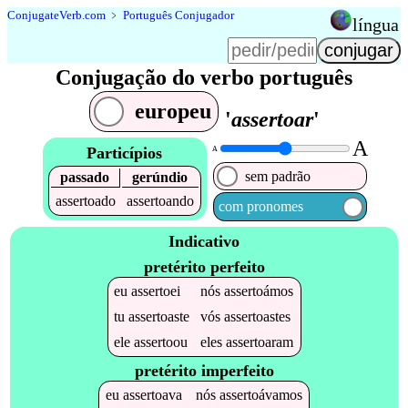
Conjugate
Verb
.
com
﹥
Português Conjugador
língua
Conjugação do verbo português
europeu
'
assertoar
'
A
Particípios
A
sem padrão
passado
gerúndio
assertoado
assertoando
com pronomes
Indicativo
pretérito perfeito
eu
assertoei
nós
assertoámos
tu
assertoaste
vós
assertoastes
ele
assertoou
eles
assertoaram
pretérito imperfeito
eu
assertoava
nós
assertoávamos