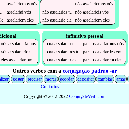
assalariemos
nós
não
assalariemos
nós
u
assalariai
vós
não
assalaries
tu
não
assalarieis
vós
le
assalariem
eles
não
assalarie
ele
não
assalariem
eles
dicional
infinitivo pessoal
nós
assalariaríamos
para
assalariar
eu
para
assalariarmos
nós
vós
assalariaríeis
para
assalariares
tu
para
assalariardes
vós
eles
assalariariam
para
assalariar
ele
para
assalariarem
eles
Outros verbos com a
conjugação padrão -ar
alizar
gostar
precisar
morar
acordar
depositar
cambiar
amar
Contactos
Copyright © 2012-2022
Conjugate
Verb
.
com