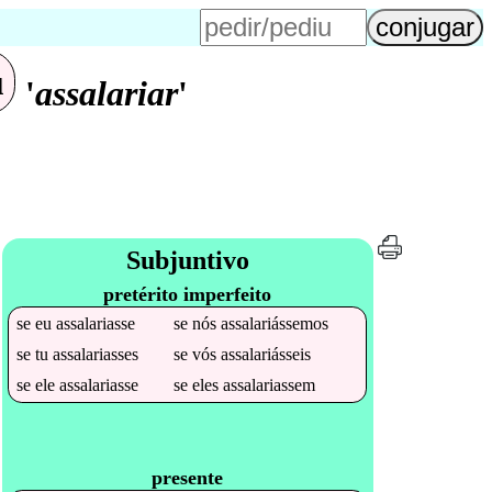
u
'
assalariar
'
Subjuntivo
pretérito imperfeito
se
eu
assalariasse
se
nós
assalariássemos
se
tu
assalariasses
se
vós
assalariásseis
se
ele
assalariasse
se
eles
assalariassem
presente