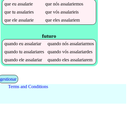
que
eu
assalarie
que
nós
assalariemos
que
tu
assalaries
que
vós
assalarieis
que
ele
assalarie
que
eles
assalariem
futuro
quando
eu
assalariar
quando
nós
assalariarmos
quando
tu
assalariares
quando
vós
assalariardes
quando
ele
assalariar
quando
eles
assalariarem
gestionar
Terms and Conditions