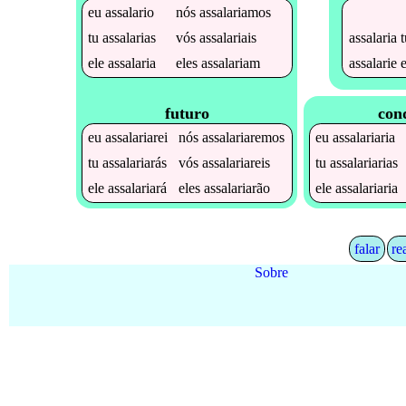
eu
assalario
nós
assalariamos
assalaria
t
tu
assalarias
vós
assalariais
assalarie
e
ele
assalaria
eles
assalariam
futuro
con
eu
assalariarei
nós
assalariaremos
eu
assalariaria
tu
assalariarás
vós
assalariareis
tu
assalariarias
ele
assalariará
eles
assalariarão
ele
assalariaria
falar
re
Sobre