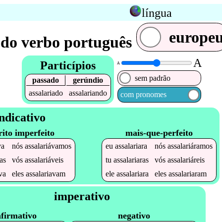
língua
europe
do verbo português
A
Particípios
A
sem padrão
passado
gerúndio
assalariado
assalariando
com pronomes
ndicativo
rito imperfeito
mais-que-perfeito
va
nós
assalariávamos
eu
assalariara
nós
assalariáramos
as
vós
assalariáveis
tu
assalariaras
vós
assalariáreis
va
eles
assalariavam
ele
assalariara
eles
assalariaram
imperativo
afirmativo
negativo