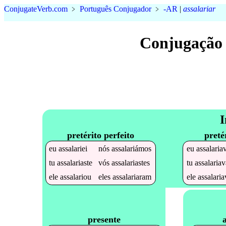
Conjugate
Verb
.
com
﹥
Português Conjugador
﹥
-AR
|
assalariar
Conjugação 
I
pretérito perfeito
preté
eu
assalariei
nós
assalariámos
eu
assalaria
tu
assalariaste
vós
assalariastes
tu
assalariav
ele
assalariou
eles
assalariaram
ele
assalaria
presente