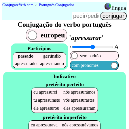
Conjugate
Verb
.
com
﹥
Português Conjugador
língua
Conjugação do verbo português
europeu
'
apressurar
'
A
Particípios
A
sem padrão
passado
gerúndio
apressurado
apressurando
com pronomes
Indicativo
pretérito perfeito
eu
apressurei
nós
apressurámos
tu
apressuraste
vós
apressurastes
ele
apressurou
eles
apressuraram
pretérito imperfeito
eu
apressurava
nós
apressurávamos