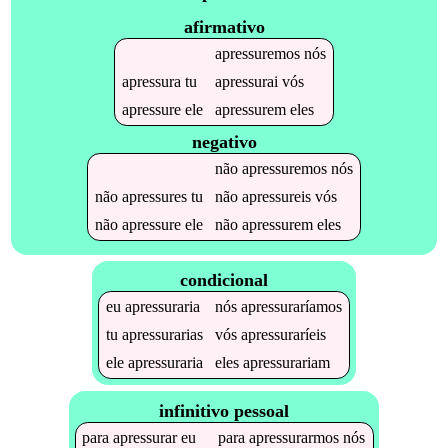
afirmativo
apressuremos
nós
apressura
tu
apressurai
vós
apressure
ele
apressurem
eles
negativo
não
apressuremos
nós
não
apressures
tu
não
apressureis
vós
não
apressure
ele
não
apressurem
eles
condicional
eu
apressuraria
nós
apressuraríamos
tu
apressurarias
vós
apressuraríeis
ele
apressuraria
eles
apressurariam
infinitivo pessoal
para
apressurar
eu
para
apressurarmos
nós