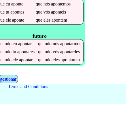
que
eu
aponte
que
nós
apontemos
que
tu
apontes
que
vós
aponteis
que
ele
aponte
que
eles
apontem
futuro
quando
eu
apontar
quando
nós
apontarmos
quando
tu
apontares
quando
vós
apontardes
quando
ele
apontar
quando
eles
apontarem
gestionar
Terms and Conditions