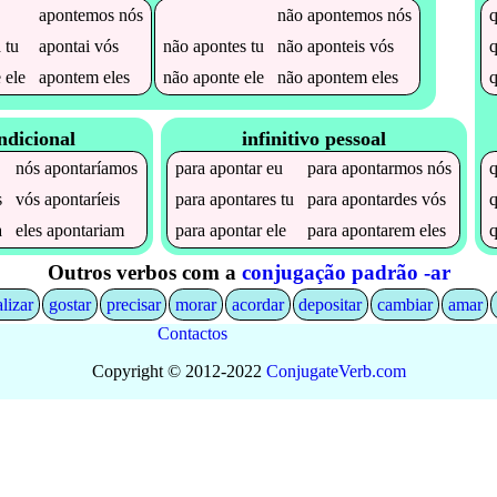
apontemos
nós
não
apontemos
nós
a
tu
apontai
vós
não
apontes
tu
não
aponteis
vós
e
ele
apontem
eles
não
aponte
ele
não
apontem
eles
ndicional
infinitivo pessoal
nós
apontaríamos
para
apontar
eu
para
apontarmos
nós
s
vós
apontaríeis
para
apontares
tu
para
apontardes
vós
a
eles
apontariam
para
apontar
ele
para
apontarem
eles
Outros verbos com a
conjugação padrão -ar
alizar
gostar
precisar
morar
acordar
depositar
cambiar
amar
Contactos
Copyright © 2012-2022
Conjugate
Verb
.
com