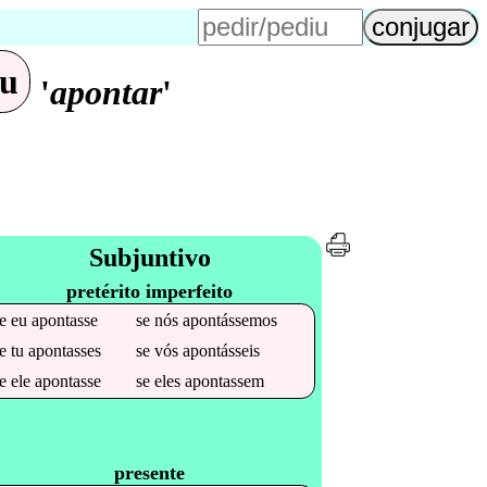
eu
'
apontar
'
Subjuntivo
pretérito imperfeito
se
eu
apontasse
se
nós
apontássemos
se
tu
apontasses
se
vós
apontásseis
se
ele
apontasse
se
eles
apontassem
presente