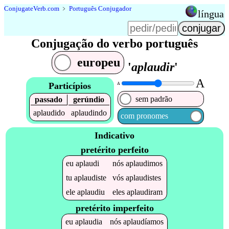
Conjugate
Verb
.
com
﹥
Português Conjugador
língua
Conjugação do verbo português
europeu
'
aplaudir
'
A
Particípios
A
sem padrão
passado
gerúndio
aplaudido
aplaudindo
com pronomes
Indicativo
pretérito perfeito
eu
aplaudi
nós
aplaudimos
tu
aplaudiste
vós
aplaudistes
ele
aplaudiu
eles
aplaudiram
pretérito imperfeito
eu
aplaudia
nós
aplaudíamos