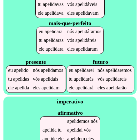
tu
apelidavas
vós
apelidáveis
ele
apelidava
eles
apelidavam
mais-que-perfeito
eu
apelidara
nós
apelidáramos
tu
apelidaras
vós
apelidáreis
ele
apelidara
eles
apelidaram
presente
futuro
eu
apelido
nós
apelidamos
eu
apelidarei
nós
apelidaremos
tu
apelidas
vós
apelidais
tu
apelidarás
vós
apelidareis
ele
apelida
eles
apelidam
ele
apelidará
eles
apelidarão
imperativo
afirmativo
apelidemos
nós
apelida
tu
apelidai
vós
apelide
ele
apelidem
eles