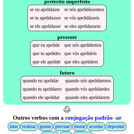
pretérito imperfeito
se
eu
apelidasse
se
nós
apelidássemos
se
tu
apelidasses
se
vós
apelidásseis
se
ele
apelidasse
se
eles
apelidassem
presente
que
eu
apelide
que
nós
apelidemos
que
tu
apelides
que
vós
apelideis
que
ele
apelide
que
eles
apelidem
futuro
quando
eu
apelidar
quando
nós
apelidarmos
quando
tu
apelidares
quando
vós
apelidardes
quando
ele
apelidar
quando
eles
apelidarem
Outros verbos com a
conjugação padrão -ar
falar
realizar
gostar
precisar
morar
acordar
depositar