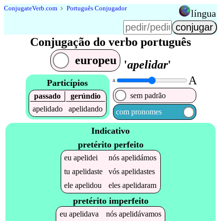
Conjugate
Verb
.
com
﹥
Português Conjugador
língua
Conjugação do verbo português
europeu
'
apelidar
'
A
Particípios
A
sem padrão
passado
gerúndio
apelidado
apelidando
com pronomes
Indicativo
pretérito perfeito
eu
apelidei
nós
apelidámos
tu
apelidaste
vós
apelidastes
ele
apelidou
eles
apelidaram
pretérito imperfeito
eu
apelidava
nós
apelidávamos