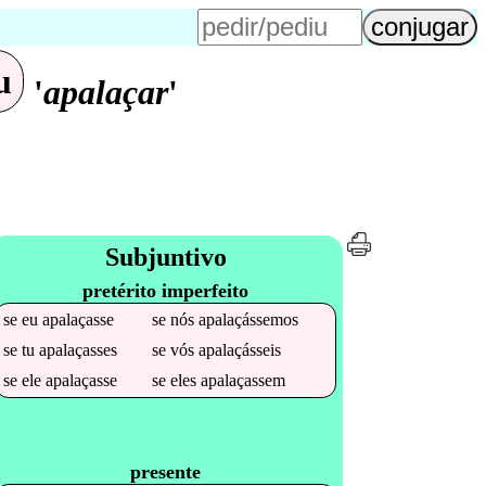
u
'
apalaçar
'
Subjuntivo
pretérito imperfeito
se
eu
apalaçasse
se
nós
apalaçássemos
se
tu
apalaçasses
se
vós
apalaçásseis
se
ele
apalaçasse
se
eles
apalaçassem
presente