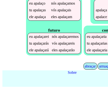
eu
apalaço
nós
apalaçamos
apalaça
tu
apalaças
vós
apalaçais
apalace
ele
apalaça
eles
apalaçam
futuro
con
eu
apalaçarei
nós
apalaçaremos
eu
apalaçaria
tu
apalaçarás
vós
apalaçareis
tu
apalaçarias
ele
apalaçará
eles
apalaçarão
ele
apalaçaria
abraçar
arrua
Sobre