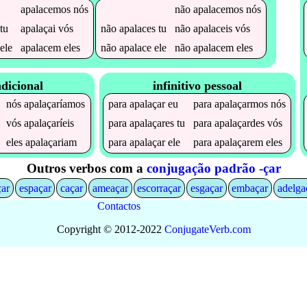
apalacemos
nós
não
apalacemos
nós
tu
apalaçai
vós
não
apalaces
tu
não
apalaceis
vós
ele
apalacem
eles
não
apalace
ele
não
apalacem
eles
dicional
infinitivo pessoal
nós
apalaçaríamos
para
apalaçar
eu
para
apalaçarmos
nós
vós
apalaçaríeis
para
apalaçares
tu
para
apalaçardes
vós
eles
apalaçariam
para
apalaçar
ele
para
apalaçarem
eles
Outros verbos com a
conjugação padrão -çar
çar
espaçar
caçar
ameaçar
escorraçar
esgaçar
embaçar
adelga
Contactos
Copyright © 2012-2022
Conjugate
Verb
.
com