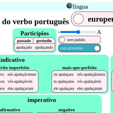
língua
europe
 do verbo português
A
Particípios
A
sem padrão
passado
gerúndio
apalaçado
apalaçando
com pronomes
Indicativo
érito imperfeito
mais-que-perfeito
ava
nós
apalaçávamos
eu
apalaçara
nós
apalaçáramos
vas
vós
apalaçáveis
tu
apalaçaras
vós
apalaçáreis
ava
eles
apalaçavam
ele
apalaçara
eles
apalaçaram
imperativo
afirmativo
negativo