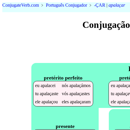
Conjugate
Verb
.
com
﹥
Português Conjugador
﹥
-ÇAR
|
apalaçar
Conjugação
pretérito perfeito
pret
eu
apalacei
nós
apalaçámos
eu
apalaç
tu
apalaçaste
vós
apalaçastes
tu
apalaça
ele
apalaçou
eles
apalaçaram
ele
apalaç
presente