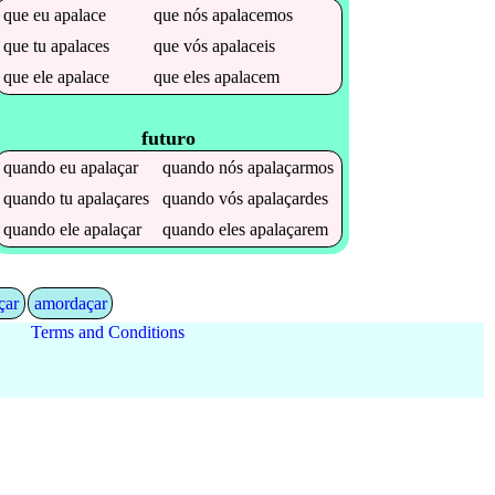
que
eu
apalace
que
nós
apalacemos
que
tu
apalaces
que
vós
apalaceis
que
ele
apalace
que
eles
apalacem
futuro
quando
eu
apalaçar
quando
nós
apalaçarmos
quando
tu
apalaçares
quando
vós
apalaçardes
quando
ele
apalaçar
quando
eles
apalaçarem
çar
amordaçar
Terms and Conditions