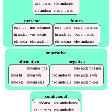
tu
andaras
vós
andáreis
ele
andara
eles
andaram
presente
futuro
eu
ando
nós
andamos
eu
andarei
nós
andaremos
tu
andas
vós
andais
tu
andarás
vós
andareis
ele
anda
eles
andam
ele
andará
eles
andarão
imperativo
afirmativo
negativo
andemos
nós
não
andemos
nós
anda
tu
andai
vós
não
andes
tu
não
andeis
vós
ande
ele
andem
eles
não
ande
ele
não
andem
eles
condicional
eu
andaria
nós
andaríamos
tu
andarias
vós
andaríeis