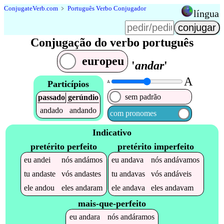
Conjugate
Verb
.
com
﹥
Português Verbo Conjugador
língua
Conjugação do verbo português
europeu
'
andar
'
A
Particípios
A
sem padrão
passado
gerúndio
andado
andando
com pronomes
Indicativo
pretérito perfeito
pretérito imperfeito
eu
andei
nós
andámos
eu
andava
nós
andávamos
tu
andaste
vós
andastes
tu
andavas
vós
andáveis
ele
andou
eles
andaram
ele
andava
eles
andavam
mais-que-perfeito
eu
andara
nós
andáramos