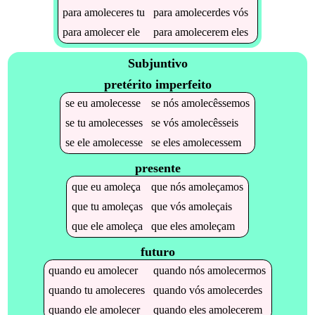
para
amoleceres
tu
para
amolecerdes
vós
para
amolecer
ele
para
amolecerem
eles
Subjuntivo
pretérito imperfeito
se
eu
amolecesse
se
nós
amolecêssemos
se
tu
amolecesses
se
vós
amolecêsseis
se
ele
amolecesse
se
eles
amolecessem
presente
que
eu
amoleça
que
nós
amoleçamos
que
tu
amoleças
que
vós
amoleçais
que
ele
amoleça
que
eles
amoleçam
futuro
quando
eu
amolecer
quando
nós
amolecermos
quando
tu
amoleceres
quando
vós
amolecerdes
quando
ele
amolecer
quando
eles
amolecerem