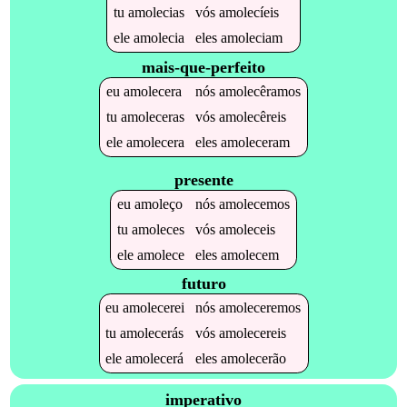
tu
amolecias
vós
amolecíeis
ele
amolecia
eles
amoleciam
mais-que-perfeito
eu
amolecera
nós
amolecêramos
tu
amoleceras
vós
amolecêreis
ele
amolecera
eles
amoleceram
presente
eu
amoleço
nós
amolecemos
tu
amoleces
vós
amoleceis
ele
amolece
eles
amolecem
futuro
eu
amolecerei
nós
amoleceremos
tu
amolecerás
vós
amolecereis
ele
amolecerá
eles
amolecerão
imperativo