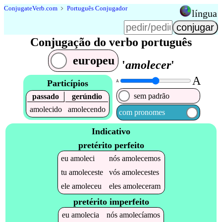
Conjugate
Verb
.
com
﹥
Português Conjugador
língua
Conjugação do verbo português
europeu
'
amolecer
'
A
Particípios
A
sem padrão
passado
gerúndio
amolecido
amolecendo
com pronomes
Indicativo
pretérito perfeito
eu
amoleci
nós
amolecemos
tu
amoleceste
vós
amolecestes
ele
amoleceu
eles
amoleceram
pretérito imperfeito
eu
amolecia
nós
amolecíamos