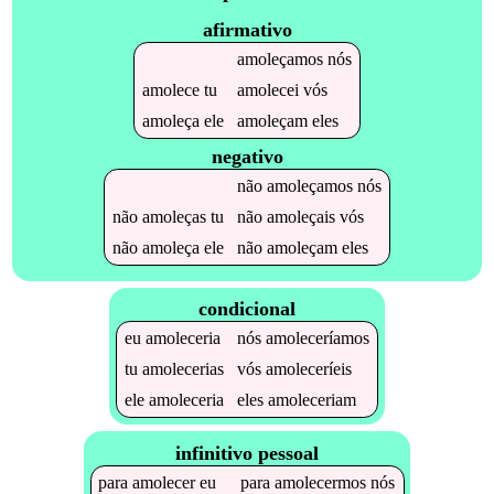
afirmativo
amoleçamos
nós
amolece
tu
amolecei
vós
amoleça
ele
amoleçam
eles
negativo
não
amoleçamos
nós
não
amoleças
tu
não
amoleçais
vós
não
amoleça
ele
não
amoleçam
eles
condicional
eu
amoleceria
nós
amoleceríamos
tu
amolecerias
vós
amoleceríeis
ele
amoleceria
eles
amoleceriam
infinitivo pessoal
para
amolecer
eu
para
amolecermos
nós