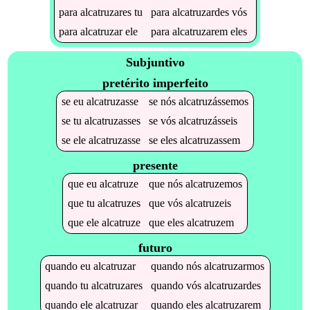
para
alcatruzares
tu
para
alcatruzardes
vós
para
alcatruzar
ele
para
alcatruzarem
eles
Subjuntivo
pretérito imperfeito
se
eu
alcatruzasse
se
nós
alcatruzássemos
se
tu
alcatruzasses
se
vós
alcatruzásseis
se
ele
alcatruzasse
se
eles
alcatruzassem
presente
que
eu
alcatruze
que
nós
alcatruzemos
que
tu
alcatruzes
que
vós
alcatruzeis
que
ele
alcatruze
que
eles
alcatruzem
futuro
quando
eu
alcatruzar
quando
nós
alcatruzarmos
quando
tu
alcatruzares
quando
vós
alcatruzardes
quando
ele
alcatruzar
quando
eles
alcatruzarem