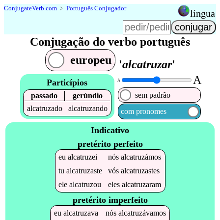
Conjugate
Verb
.
com
﹥
Português Conjugador
língua
Conjugação do verbo português
europeu
'
alcatruzar
'
A
Particípios
A
sem padrão
passado
gerúndio
alcatruzado
alcatruzando
com pronomes
Indicativo
pretérito perfeito
eu
alcatruzei
nós
alcatruzámos
tu
alcatruzaste
vós
alcatruzastes
ele
alcatruzou
eles
alcatruzaram
pretérito imperfeito
eu
alcatruzava
nós
alcatruzávamos