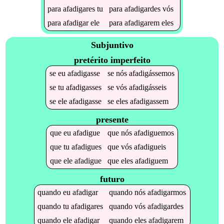
para
afadigares
tu
para
afadigardes
vós
para
afadigar
ele
para
afadigarem
eles
Subjuntivo
pretérito imperfeito
se
eu
afadigasse
se
nós
afadigássemos
se
tu
afadigasses
se
vós
afadigásseis
se
ele
afadigasse
se
eles
afadigassem
presente
que
eu
afadigue
que
nós
afadiguemos
que
tu
afadigues
que
vós
afadigueis
que
ele
afadigue
que
eles
afadiguem
futuro
quando
eu
afadigar
quando
nós
afadigarmos
quando
tu
afadigares
quando
vós
afadigardes
quando
ele
afadigar
quando
eles
afadigarem