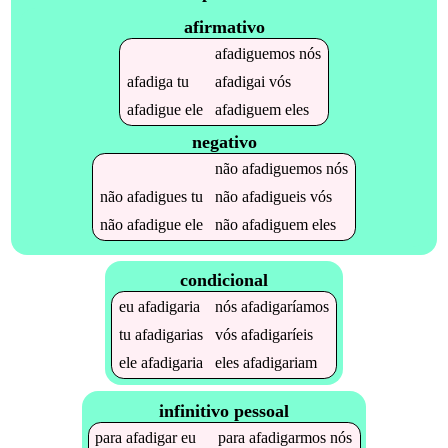
afirmativo
afadiguemos
nós
afadiga
tu
afadigai
vós
afadigue
ele
afadiguem
eles
negativo
não
afadiguemos
nós
não
afadigues
tu
não
afadigueis
vós
não
afadigue
ele
não
afadiguem
eles
condicional
eu
afadigaria
nós
afadigaríamos
tu
afadigarias
vós
afadigaríeis
ele
afadigaria
eles
afadigariam
infinitivo pessoal
para
afadigar
eu
para
afadigarmos
nós