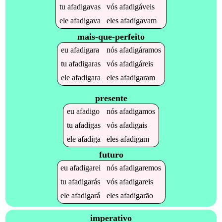
tu
afadigavas
vós
afadigáveis
ele
afadigava
eles
afadigavam
mais-que-perfeito
eu
afadigara
nós
afadigáramos
tu
afadigaras
vós
afadigáreis
ele
afadigara
eles
afadigaram
presente
eu
afadigo
nós
afadigamos
tu
afadigas
vós
afadigais
ele
afadiga
eles
afadigam
futuro
eu
afadigarei
nós
afadigaremos
tu
afadigarás
vós
afadigareis
ele
afadigará
eles
afadigarão
imperativo