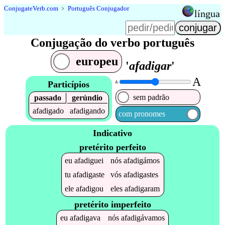
Conjugate
Verb
.
com
﹥
Português Conjugador
língua
Conjugação do verbo português
europeu
'
afadigar
'
A
Particípios
A
sem padrão
passado
gerúndio
afadigado
afadigando
com pronomes
Indicativo
pretérito perfeito
eu
afadiguei
nós
afadigámos
tu
afadigaste
vós
afadigastes
ele
afadigou
eles
afadigaram
pretérito imperfeito
eu
afadigava
nós
afadigávamos