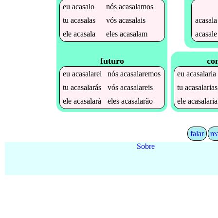
eu
acasalo
nós
acasalamos
acasala
tu
acasalas
vós
acasalais
acasale
ele
acasala
eles
acasalam
futuro
co
eu
acasalarei
nós
acasalaremos
eu
acasalaria
tu
acasalarás
vós
acasalareis
tu
acasalarias
ele
acasalará
eles
acasalarão
ele
acasalaria
falar
re
Sobre