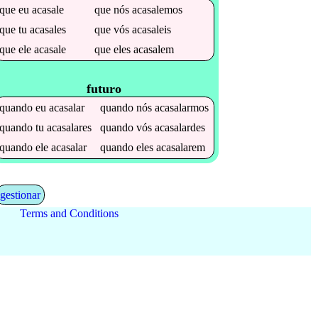
que
eu
acasale
que
nós
acasalemos
que
tu
acasales
que
vós
acasaleis
que
ele
acasale
que
eles
acasalem
futuro
quando
eu
acasalar
quando
nós
acasalarmos
quando
tu
acasalares
quando
vós
acasalardes
quando
ele
acasalar
quando
eles
acasalarem
gestionar
Terms and Conditions