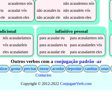
acasalemos
nós
não
acasalemos
nós
tu
acasalai
vós
não
acasales
tu
não
acasaleis
vós
ele
acasalem
eles
não
acasale
ele
não
acasalem
eles
ndicional
infinitivo pessoal
nós
acasalaríamos
para
acasalar
eu
para
acasalarmos
nós
vós
acasalaríeis
para
acasalares
tu
para
acasalardes
vós
eles
acasalariam
para
acasalar
ele
para
acasalarem
eles
Outros verbos com a
conjugação padrão -ar
alizar
gostar
precisar
morar
acordar
depositar
cambiar
amar
Contactos
Copyright © 2012-2022
Conjugate
Verb
.
com