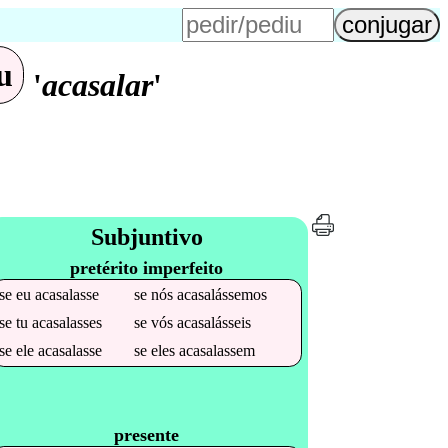
u
'
acasalar
'
Subjuntivo
pretérito imperfeito
se
eu
acasalasse
se
nós
acasalássemos
se
tu
acasalasses
se
vós
acasalásseis
se
ele
acasalasse
se
eles
acasalassem
presente