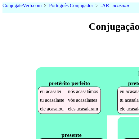
Conjugate
Verb
.
com
﹥
Português Conjugador
﹥
-AR
|
acasalar
Conjugação
pretérito perfeito
pret
eu
acasalei
nós
acasalámos
eu
acasal
tu
acasalaste
vós
acasalastes
tu
acasal
ele
acasalou
eles
acasalaram
ele
acasal
presente