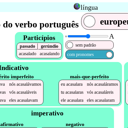
língua
europe
 do verbo português
A
Particípios
A
sem padrão
passado
gerúndio
acasalado
acasalando
com pronomes
Indicativo
érito imperfeito
mais-que-perfeito
ava
nós
acasalávamos
eu
acasalara
nós
acasaláramos
avas
vós
acasaláveis
tu
acasalaras
vós
acasaláreis
ava
eles
acasalavam
ele
acasalara
eles
acasalaram
imperativo
afirmativo
negativo