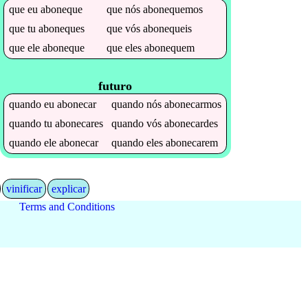
que
eu
aboneque
que
nós
abonequemos
que
tu
aboneques
que
vós
abonequeis
que
ele
aboneque
que
eles
abonequem
futuro
quando
eu
abonecar
quando
nós
abonecarmos
quando
tu
abonecares
quando
vós
abonecardes
quando
ele
abonecar
quando
eles
abonecarem
vinificar
explicar
Terms and Conditions