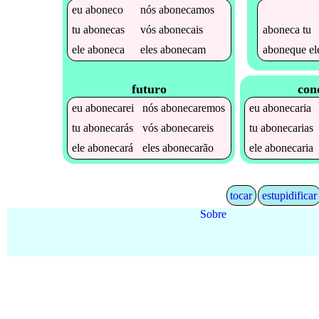
eu
aboneco
nós
abonecamos
aboneca
tu
tu
abonecas
vós
abonecais
aboneque
el
ele
aboneca
eles
abonecam
futuro
con
eu
abonecarei
nós
abonecaremos
eu
abonecaria
tu
abonecarás
vós
abonecareis
tu
abonecarias
ele
abonecará
eles
abonecarão
ele
abonecaria
tocar
estupidificar
Sobre