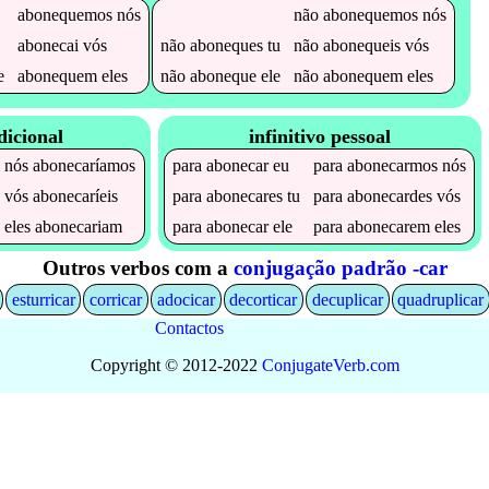
abonequemos
nós
não
abonequemos
nós
abonecai
vós
não
aboneques
tu
não
abonequeis
vós
e
abonequem
eles
não
aboneque
ele
não
abonequem
eles
dicional
infinitivo pessoal
nós
abonecaríamos
para
abonecar
eu
para
abonecarmos
nós
vós
abonecaríeis
para
abonecares
tu
para
abonecardes
vós
eles
abonecariam
para
abonecar
ele
para
abonecarem
eles
Outros verbos com a
conjugação padrão -car
esturricar
corricar
adocicar
decorticar
decuplicar
quadruplicar
Contactos
Copyright © 2012-2022
Conjugate
Verb
.
com