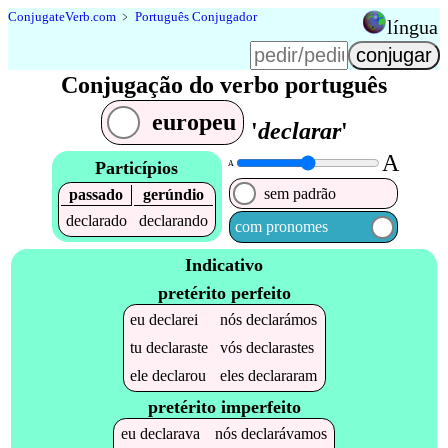
Conjugate
Verb
.
com
﹥
Português Conjugador
língua
Conjugação do verbo português
europeu
'
declarar
'
A
Particípios
A
sem padrão
passado
gerúndio
declarado
declarando
com pronomes
Indicativo
pretérito perfeito
eu
declarei
nós
declarámos
tu
declaraste
vós
declarastes
ele
declarou
eles
declararam
pretérito imperfeito
eu
declarava
nós
declarávamos