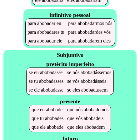
ele
abobadaria
eles
abobadariam
infinitivo pessoal
para
abobadar
eu
para
abobadarmos
nós
para
abobadares
tu
para
abobadardes
vós
para
abobadar
ele
para
abobadarem
eles
Subjuntivo
pretérito imperfeito
se
eu
abobadasse
se
nós
abobadássemos
se
tu
abobadasses
se
vós
abobadásseis
se
ele
abobadasse
se
eles
abobadassem
presente
que
eu
abobade
que
nós
abobademos
que
tu
abobades
que
vós
abobadeis
que
ele
abobade
que
eles
abobadem
futuro