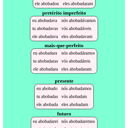
ele
abobadou
eles
abobadaram
pretérito imperfeito
eu
abobadava
nós
abobadávamos
tu
abobadavas
vós
abobadáveis
ele
abobadava
eles
abobadavam
mais-que-perfeito
eu
abobadara
nós
abobadáramos
tu
abobadaras
vós
abobadáreis
ele
abobadara
eles
abobadaram
presente
eu
abobado
nós
abobadamos
tu
abobadas
vós
abobadais
ele
abobada
eles
abobadam
futuro
eu
abobadarei
nós
abobadaremos