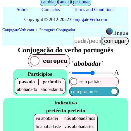
cambiar
amar
gestionar
Sobre
Contactos
Terms and Conditions
Copyright © 2012-2022
Conjugate
Verb
.
com
Conjugate
Verb
.
com
﹥
Português Conjugador
língua
Conjugação do verbo português
europeu
'
abobadar
'
A
Particípios
A
sem padrão
passado
gerúndio
abobadado
abobadando
com pronomes
Indicativo
pretérito perfeito
eu
abobadei
nós
abobadámos
tu
abobadaste
vós
abobadastes