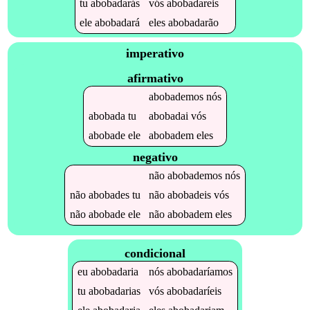
tu
abobadarás
vós
abobadareis
ele
abobadará
eles
abobadarão
imperativo
afirmativo
abobademos
nós
abobada
tu
abobadai
vós
abobade
ele
abobadem
eles
negativo
não
abobademos
nós
não
abobades
tu
não
abobadeis
vós
não
abobade
ele
não
abobadem
eles
condicional
eu
abobadaria
nós
abobadaríamos
tu
abobadarias
vós
abobadaríeis