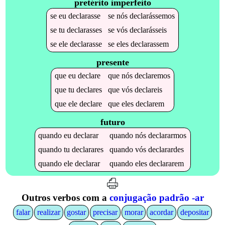
pretérito imperfeito
se
eu
declarasse
se
nós
declarássemos
se
tu
declarasses
se
vós
declarásseis
se
ele
declarasse
se
eles
declarassem
presente
que
eu
declare
que
nós
declaremos
que
tu
declares
que
vós
declareis
que
ele
declare
que
eles
declarem
futuro
quando
eu
declarar
quando
nós
declararmos
quando
tu
declarares
quando
vós
declarardes
quando
ele
declarar
quando
eles
declararem
Outros verbos com a
conjugação padrão -ar
falar
realizar
gostar
precisar
morar
acordar
depositar